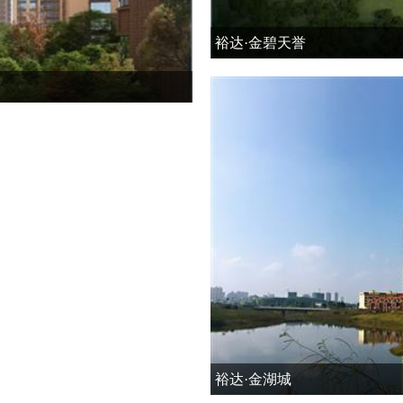
裕达·金碧天誉
裕达·金湖城