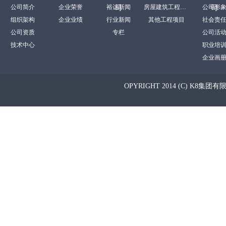
公司简介
企业荣誉
裕达新闻
房屋建筑工程项目
公司形
司
司
组织架构
企业业绩
行业新闻
其他工程项目
社会责
公司资质
专栏
公司活
技术中心
职业培
企业画
OPYRIGHT 2014 (C) K8集团