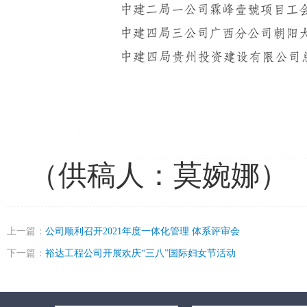
（供稿人：莫婉娜）
上一篇：
公司顺利召开2021年度一体化管理 体系评审会
下一篇：
裕达工程公司开展欢庆“三八”国际妇女节活动