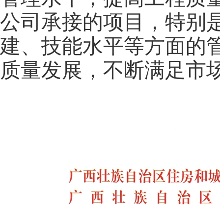
公司承接的项目，特别
建、技能水平等方面的
质量发展，不断满足市